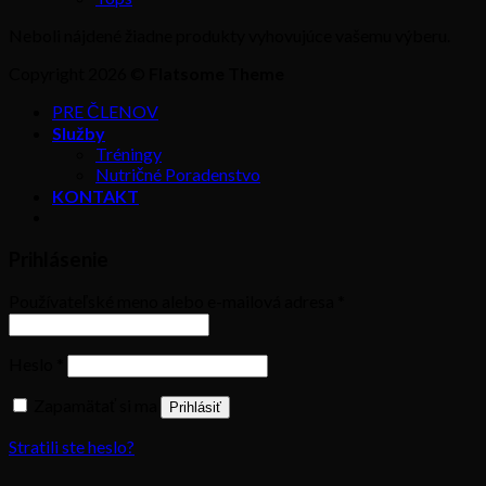
Neboli nájdené žiadne produkty vyhovujúce vašemu výberu.
Copyright 2026 ©
Flatsome Theme
PRE ČLENOV
Služby
Tréningy
Nutričné Poradenstvo
KONTAKT
Prihlásenie
Používateľské meno alebo e-mailová adresa
*
Heslo
*
Zapamätať si ma
Prihlásiť
Stratili ste heslo?