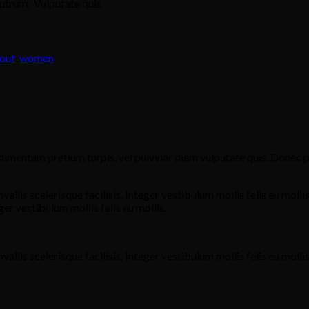
rutrum. Vulputate quis.
out
,
women
dimentum pretium turpis, vel pulvinar diam vulputate quis. Donec p
vallis scelerisque facilisis. Integer vestibulum mollis felis eu molli
eger vestibulum mollis felis eu mollis.
vallis scelerisque facilisis. Integer vestibulum mollis felis eu mollis