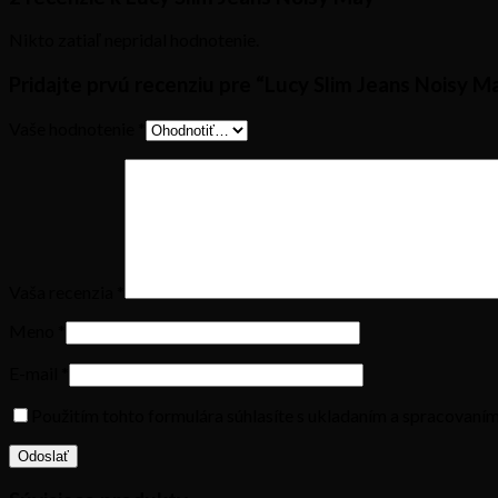
Nikto zatiaľ nepridal hodnotenie.
Pridajte prvú recenziu pre “Lucy Slim Jeans Noisy M
Vaše hodnotenie
*
Vaša recenzia
*
Meno
*
E-mail
*
Použitím tohto formulára súhlasíte s ukladaním a spracovaní