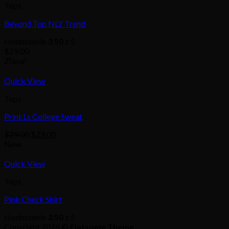
Tops
Beyond Top NLY Trend
Hodnotenie
3.50
z 5
$
29.00
Zľava!
Quick View
Tops
Print Ls College Sweat
$
29.00
$
29.00
New
Quick View
Tops
Pink Check Shirt
Hodnotenie
3.50
z 5
Copyright 2026 ©
Flatsome Theme