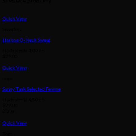
Súvisiace produkty
Quick View
Sweaters
Harissa O-Neck Sweat
Hodnotenie
4.00
z 5
$
29.00
Quick View
Tops
Sunny Tank Selected Femme
Hodnotenie
4.50
z 5
$
29.00
Zľava!
Quick View
Tops