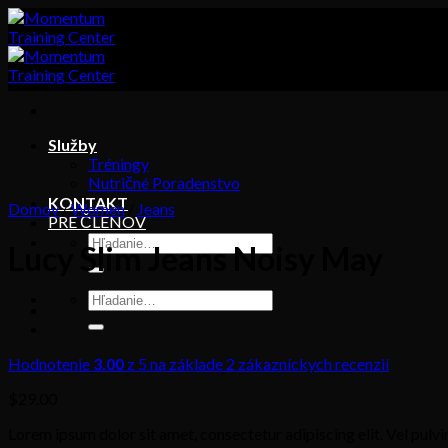
Skip
to
content
Služby
Tréningy
Nutričné Poradenstvo
KONTAKT
Domov
/
Women
/
Jeans
PRE ČLENOV
Hľadať:
Lucy Slim Jeans Noisy May
Hľadať:
Hodnotenie
3.00
z 5 na základe
2
zákazníckych recenzií
$
29.00
Lorem ipsum dolor sit amet, consectetur adipiscing elit. Vel pulv