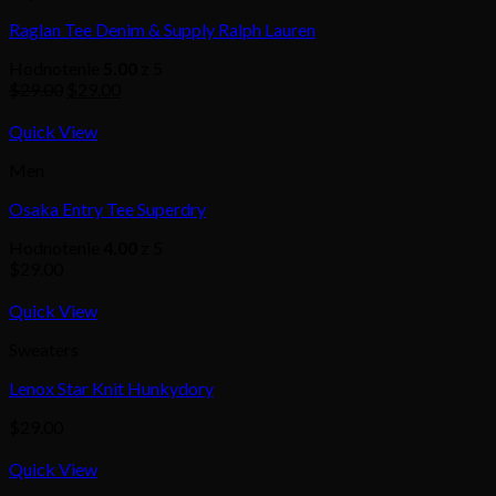
Raglan Tee Denim & Supply Ralph Lauren
Hodnotenie
5.00
z 5
$
29.00
$
29.00
Quick View
Men
Osaka Entry Tee Superdry
Hodnotenie
4.00
z 5
$
29.00
Quick View
Sweaters
Lenox Star Knit Hunkydory
$
29.00
Quick View