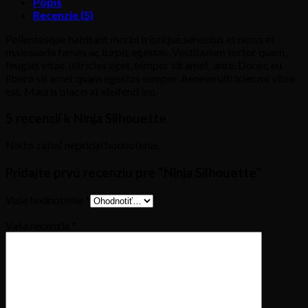
Popis
Recenzie (5)
Pellentesque habitant morbi tristique senectus et netus et
malesuada fames ac turpis egestas. Vestibulum tortor quam,
feugiat vitae, ultricies eget, tempor sit amet, ante. Donec eu
libero sit amet quam egestas semper. Aenean ultricies mi vitae
est. Mauris placerat eleifend leo.
5 recenzií k
Ninja Silhouette
Nikto zatiaľ nepridal hodnotenie.
Pridajte prvú recenziu pre “Ninja Silhouette”
Vaše hodnotenie
*
Vaša recenzia
*