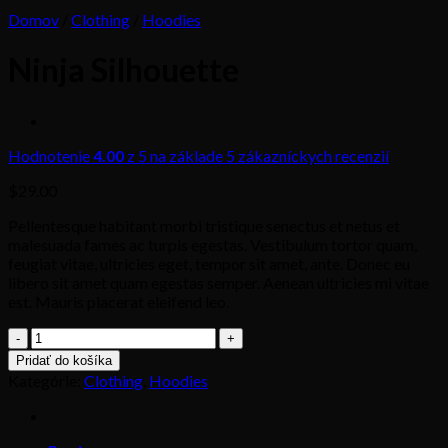
Domov
/
Clothing
/
Hoodies
Ninja Silhouette
Hodnotenie
4.00
z 5 na základe
5
zákazníckych recenzií
$
29.00
Pellentesque habitant morbi tristique senectus et netus et
malesuada fames ac turpis egestas. Vestibulum tortor quam,
feugiat vitae, ultricies eget, tempor sit amet, ante. Donec eu
libero sit amet quam egestas semper. Aenean ultricies mi vitae
est. Mauris placerat eleifend leo.
množstvo
Ninja
Pridať do košíka
Silhouette
Kategórie:
Clothing
,
Hoodies