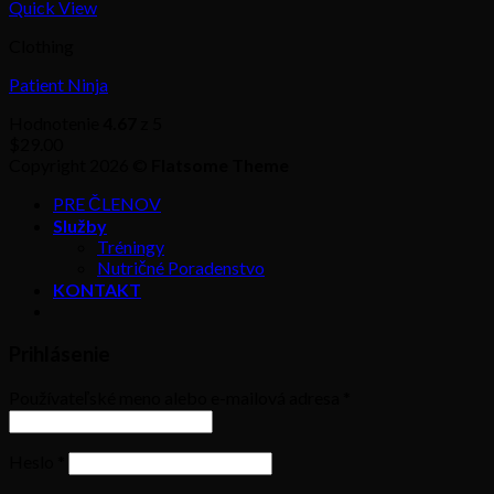
Quick View
Clothing
Patient Ninja
Hodnotenie
4.67
z 5
$
29.00
Copyright 2026 ©
Flatsome Theme
PRE ČLENOV
Služby
Tréningy
Nutričné Poradenstvo
KONTAKT
Prihlásenie
Používateľské meno alebo e-mailová adresa
*
Heslo
*