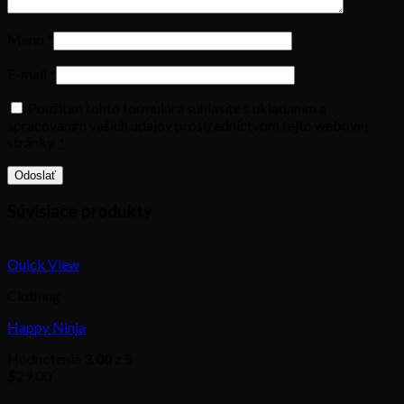
Meno
*
E-mail
*
Použitím tohto formulára súhlasíte s ukladaním a
spracovaním vašich údajov prostredníctvom tejto webovej
stránky.
*
Súvisiace produkty
Quick View
Clothing
Happy Ninja
Hodnotenie
3.00
z 5
$
29.00